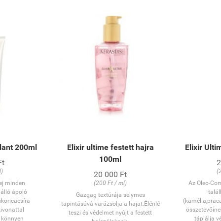
ndant 200ml
Elixir ultime festett hajra
Elixir Ult
100ml
Ft
2
l)
(
20 000 Ft
tej minden
(200 Ft / ml)
Az Oleo-Co
lálló ápoló
talá
Gazgag textúrája selymes
ukoricacsíra
(kamélia,praca
tapintásúvá varázsolja a hajat.Élénlé
kivonattal
összetevőine
teszi és védelmet nyújt a festett
j könnyen
táplálja v