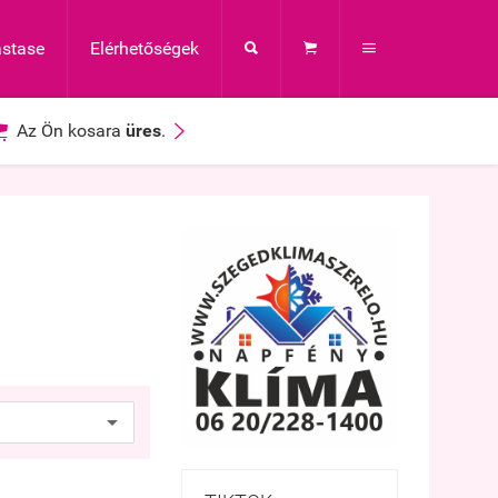
astase
Elérhetőségek





Az Ön kosara
üres
.