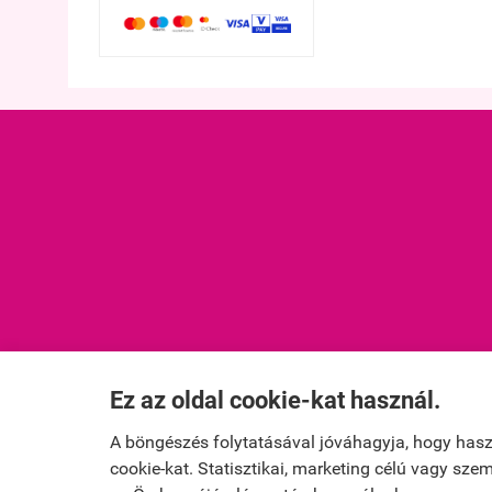
Ez az oldal cookie-kat használ.
fodraszwebshop.hu -
Winfield kft
-
ÁSZF
-
Adatkezelési tá
A böngészés folytatásával jóváhagyja, hogy has
cookie-kat. Statisztikai, marketing célú vagy sz