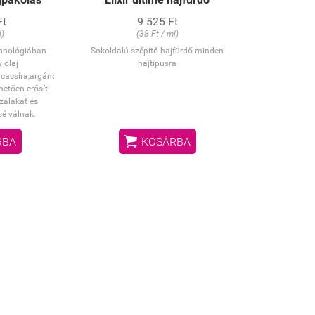
Ft
9 525 Ft
l)
(38 Ft / ml)
hnológiában
Sokoldalú szépítő hajfürdő minden
 olaj
hajtipusra
icacsíra,argánolj)külünleges
etően erősíti
szálakat és
é válnak.

RBA
KOSÁRBA