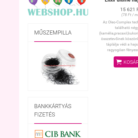
15 621 
(78 Ft / m
Az Oleo-Complex tec
található négy
MŰSZEMPILLA
(kamélia,pracaxil,kukor
összetevőinek köszönh
táplálja védi a haj
ragyogóan fényess

KOSÁ
BANKKÁRTYÁS
FIZETÉS