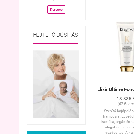
Keresés
FEJTETŐ DÚSÍTÁS
Elixir Ultime Fo
13 335 
(67 Ft / m
Szépítő hajápoló 
hajtípusra. Egyedü
kamélia, argán és k
olajjal, amla olaj 
gazdagítva. A ha