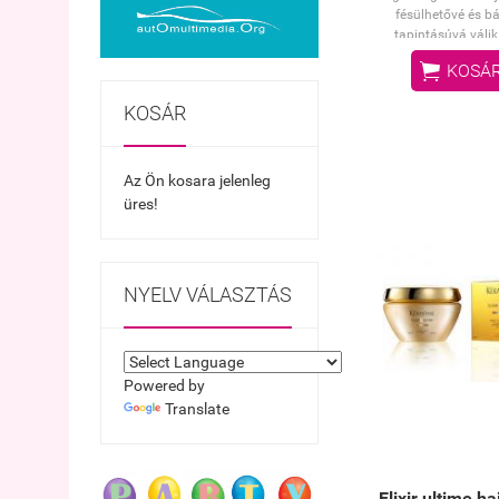
fésülhetővé és b
tapintásúvá válik
párataszító hatás

KOSÁ
ragyogóbb fény. Hossz
virágos illat Könnyű t
KOSÁR
nem nehezíti el 
Az Ön kosara jelenleg
üres!
NYELV VÁLASZTÁS
Powered by
Translate
Elixir ultime h