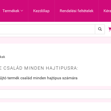
Termékek
Kezdőlap
Rendelési feltételek
Kér


ékek
ME CSALÁD MINDEN HAJTIPUSRA:
űjtó termék család minden hajtipus számára