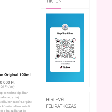
TIKTOK
ime Original 100ml
0 000 Ft
200 Ft / ml)
mplex technológiában
lható négy olaj
HÍRLEVÉL
xil,kukoricacsíra,argánolj)külünleges
FELIRATKOZÁS
k köszönhetően erősíti
édi a hajszálakat és