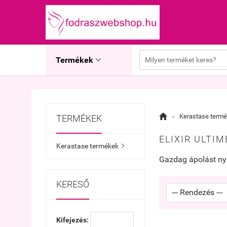
Termékek


»
Kerastase term
TERMÉKEK
ELIXIR ULTI
Kerastase termékek

Gazdag ápolást ny
KERESŐ
Kifejezés: