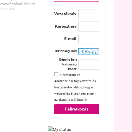
ényessé válnak.Minden
hajtípusra.
Vezetéknév:
Keresztnév:
E-mail:
Biztonsági kód:
Gépelje be a
biztonsági
kódot:
Elolvastam az
Adatkezelési tájékoztatót
és
hozzájárulok ahhoz, hogy a
webáruház értesítsen engem
az aktuális ajánlatairól.
Feliratkozás