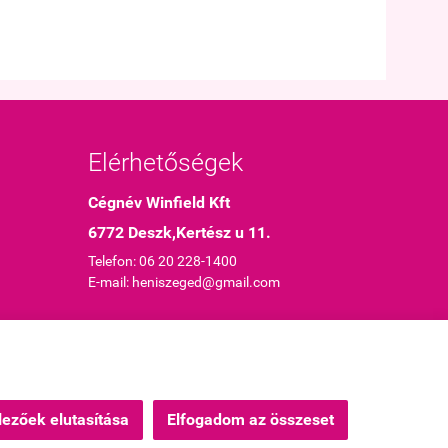
Elérhetőségek
Cégnév Winfield Kft
6772 Deszk,Kertész u 11.
Telefon: 06 20 228-1400
E-mail: heniszeged@gmail.com
Webáruház készítés
a StartÜzlettel.
ezőek elutasítása
Elfogadom az összeset