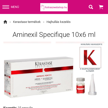


MENÜ

»
Kerastase termékek
»
Hajhullás kezelés
Aminexil Specifique 10x6 ml
Kiszerelés:
10 ampulla