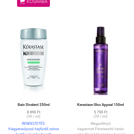

KOSÁRBA
Bain Divalent 250ml
Kerastase Glos Appeal 150ml
8 890 Ft
5 790 Ft
(36 / ml)
(39 / ml)
RENDELTETÉS:
Magasfényű
Kiegyensúlyozó hajfürdő zsíros
hajpermet.Párataszító hatás