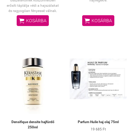
összetevőinek köszönhetően
hajvégekre.
erősíti táplálja védi a hajszálakat
és ragyogóan fényessé válnak.


KOSÁRBA
KOSÁRBA
Densifique densite hajfürdő
Parfum Huile haj olaj 75ml
250ml
19 685 Ft