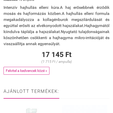
Intenzív hajhullás elleni kúra.A haj erősebbnek érződik
mosás és hajformázás közben.A hajhullás elleni formula
megakadályozza a kollagénburok megszilárdulását és
egyúttal erősíti az elvékonyodott hajszálakat.Hajhagymától
kiindulva táplálja a hajszálakat.Nyugtató tulajdonságainak
köszönhetően csökkenti a hajhagyma mikro-irritációját és
visszaállítja annak egyensúlyát.
17 145 Ft
(1 715 Ft / ampulla)
Felvitel a kedvencek közé »
AJÁNLOTT TERMÉKEK: