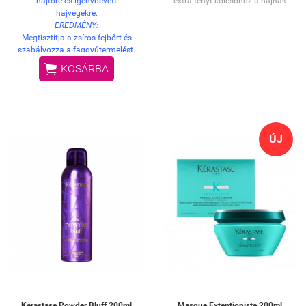
hajtőre és igénybevett
extra fényt kölcsönöz a hajnak
hajvégekre.
EREDMÉNY:
Megtisztítja a zsíros fejbőrt és
szabályozza a faggyútermelést.
Nem szárítja ki az igénybevett

KOSÁRBA
hajhosszt, ezáltal a haj puha és
selymes tapintású lesz.
HASZNÁLAT:
Vigye fel a készítményt a nedves
hajra, illetve fejbőrre. Lágyan
masszírozza be, majd alaposan
ÚJ
öblítse ki, végül ismételje meg a
műveletet. DERMATOLÓGIAILAG
TESZTELT.
Kerastase Powder Bluff 200ml
Masque Extentioniste 200ml