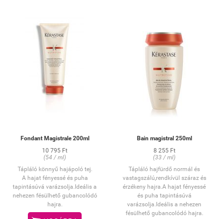
hajnak.
HASZNÁLAT:
Lágyan masszírozza be a nedves
hajba, majd alaposan öblítse ki,
végül ismételje meg a műveletet.
Fondant Magistrale 200ml
Bain magistral 250ml
10 795 Ft
8 255 Ft
(54 / ml)
(33 / ml)
Tápláló könnyű hajápoló tej.
Tápláló hajfürdő normál és
A hajat fényessé és puha
vastagszálú,rendkívül száraz és
tapintásúvá varázsolja.Ideális a
érzékeny hajra.A hajat fényessé
nehezen fésülhető gubancolódó
és puha tapintásúvá
hajra.
varázsolja.Ideális a nehezen
fésülhető gubancolódó hajra.