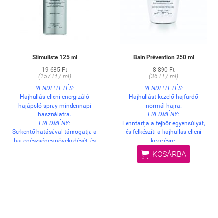
Stimuliste 125 ml
Bain Prévention 250 ml
19 685 Ft
8 890 Ft
(157 Ft / ml)
(36 Ft / ml)
RENDELTETÉS:
RENDELTETÉS:
Hajhullás elleni energizáló
Hajhullást kezelő hajfürdő
hajápoló spray mindennapi
normál hajra.
használatra.
EREDMÉNY:
EREDMÉNY:
Fenntartja a fejbőr egyensúlyát,
Serkentő hatásával támogatja a
és felkészíti a hajhullás elleni
haj egészséges növekedését, és
kezelésre.
segít megelőzni a hajhullást. A
HASZNÁLAT:

KOSÁRBA
haj a gyökerétől a hajvégig
Lágyan masszírozza be a nedves
táplálva dúsabbá válik, a
hajba, majd alaposan öblítse ki,
hajszálak megerősödnek,
végül ismételje meg a műveletet.
élettartamuk meghosszabbodik.
Azonnali frissítő hatás, amely
nem kelt ragadós, zsíros érzést.
Könnyen használható spray