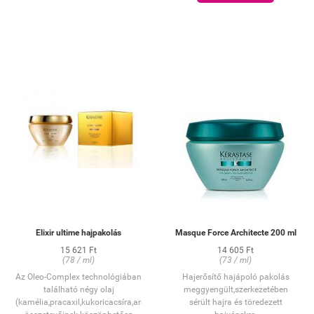
táplálva dúsabbá válik, a
hajba, majd alaposan öblítse ki,
hajszálak megerősödnek,
végül ismételje meg a műveletet.
élettartamuk meghosszabbodik.
Azonnali frissítő hatás, amely
nem kelt ragadós, zsíros érzést.
Könnyen használható spray
kiszerelés, amely megkönnyíti az
aktív összetevők eloszlását.
HASZNÁLAT:
10 nyomásnyit permetezzen a
készítményből közvetlenül a
hajtövekre, majd masszírozza
bele a fejbőrbe. NEM
KIÖBLÍTENDŐ! Szokásos módon
formázza haját.
Elixir ultime hajpakolás
Masque Force Architecte 200 ml
15 621 Ft
14 605 Ft
(78 / ml)
(73 / ml)
Az Oleo-Complex technológiában
Hajerősítő hajápoló pakolás
található négy olaj
meggyengült,szerkezetében
(kamélia,pracaxil,kukoricacsíra,argánolj)külünleges
sérült hajra és töredezett