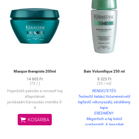
Masque therapiste 200ml
Bain Volumifique 250 ml
14 605 Ft
8 325 Ft
(73 / )
(33 / ml)
Hajerősítő pakolás a roncsolt haj
RENDELTETÉS:
állapotának
Testesítő hatású.Volumennövelő
javításáért.Károsodás mértéke 3-
hajfürdő vékonyszálú, sérülékeny
4
hajra.
EREDMÉNY:

Megerősíti a haj belső
KOSÁRBA
szerkezetét. A hajszálak
megvastagodnak, ezzel hosszan
tartó dús hatást biztosítva a