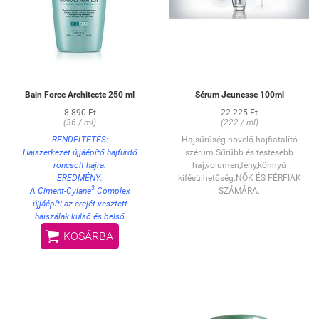
Bain Force Architecte 250 ml
Sérum Jeunesse 100ml
8 890 Ft
22 225 Ft
(36 / ml)
(222 / ml)
RENDELTETÉS:
Hajsűrűség növelő hajfiatalító
Hajszerkezet újjáépítő hajfürdő
szérum.Sűrűbb és testesebb
roncsolt hajra.
haj,volumen,fény,könnyű
EREDMÉNY:
kifésülhetőség.NŐK ÉS FÉRFIAK
3
A Ciment-Cylane
Complex
SZÁMÁRA.
újjáépíti az erejét vesztett
hajszálak külső és belső
szerkezetét, ezáltal helyreállítja a

KOSÁRBA
haj felépítését, és visszaadja
formázhatóságát.
HASZNÁLAT:
Lágyan masszírozza be a nedves
hajba, majd alaposan öblítse ki,
végül ismételje meg a műveletet.