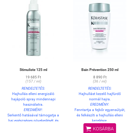
Stimuliste 125 ml
Bain Prévention 250 ml
19 685 Ft
8 890 Ft
(157 / ml)
(36 / ml)
RENDELTETÉS:
RENDELTETÉS:
Hajhullás elleni energizáló
Hajhullást kezelő hajfürdő
hajápoló spray mindennapi
normál hajra.
használatra.
EREDMÉNY:
EREDMÉNY:
Fenntartja a fejbőr egyensúlyát,
Serkentő hatásával támogatja a
és felkészíti a hajhullás elleni
haj egészséges növekedését, és
kezelésre.
segít megelőzni a hajhullást. A
HASZNÁLAT:

KOSÁRBA
haj a gyökerétől a hajvégig
Lágyan masszírozza be a nedves