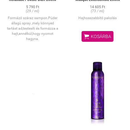
5 790 Ft
14 605 Ft
(29 / ml)
(73 / ml)
Formázó száraz sampon.Púder
Hajhosszabbító pakolás
állagú spray ,mely könnyed
tartást ad,testesíti és formázza a
hajt,annélkül,hogy nyomot

KOSÁRBA
hagyna.