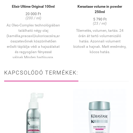
Elixir Ultime Original 100ml
Kerastase volume in powder
250ml
20 000 Ft
(200 / ml)
5 790 Ft
(23 / ml)
Az Oleo-Complex technológiában
található négy olaj
Tőemelés, volumen, tartás.
24
(kamélia,pracaxil,kukoricacsíra,argánolj)külünleges
órán át tartó volumenizáló
összetevőinek köszönhetően
hatás. Azonnali volument
erősíti táplálja védi a hajszálakat
biztosít a hajnak. Matt eredmény,
és ragyogóan fényessé
kócos hatás.
válnak.Minden hajtípusra.
KAPCSOLÓDÓ TERMÉKEK: