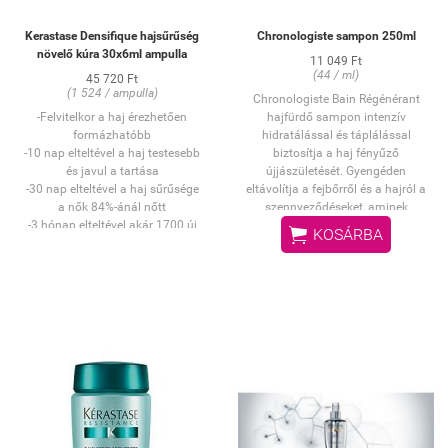
Kerastase Densifique hajsűrűség
Chronologiste sampon 250ml
növelő kúra 30x6ml ampulla
11 049 Ft
(44 / ml)
45 720 Ft
(1 524 / ampulla)
Chronologiste Bain Régénérant
-Felvitelkor a haj érezhetően
hajfürdő sampon intenzív
formázhatóbb
hidratálással és táplálással
-10 nap elteltével a haj testesebb
biztosítja a haj fényűző
és javul a tartása
újjászületését. Gyengéden
-30 nap elteltével a haj sűrűsége
eltávolítja a fejbőrről és a hajról a
a nők 84%-ánál nőtt
szennyeződéseket, aminek
-3 hónap elteltével akár 1700 új
köszönhetően a haj ellenállóvá,

KOSÁRBA
hajszál megjelenése(placebóhoz
ragyogóan fényessé és selymes
képest)
tapintásúvá válik.