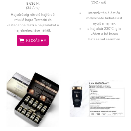
(262 / ml)
8 636 Ft
(35 / ml)
intenzív táplálást és
Hajsűrűség növelő hajfürdő
mélyreható hidratálást
ritkuló hajra.Testesíti és
nyújt a hajnak
vastagabbá teszi a hajszálakat a
a haj akár 230°C-ig is
haj elnehezítése nélkül.
védett a hő káros

hatásaival szemben
KOSÁRBA
magas illóanyag-
koncentráció
csökkenti a haj
töredezettségét
megerősíti a hajszálakat
fokozza a haj fényét