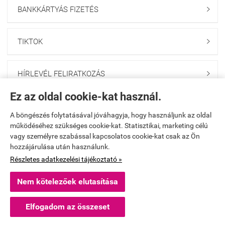
BANKKÁRTYÁS FIZETÉS

TIKTOK

HÍRLEVÉL FELIRATKOZÁS

Ez az oldal cookie-kat használ.
Elérhetőségek

A böngészés folytatásával jóváhagyja, hogy használjunk az oldal
működéséhez szükséges cookie-kat. Statisztikai, marketing célú
vagy személyre szabással kapcsolatos cookie-kat csak az Ön
fodraszwebshop.hu -
Winfield kft
-
ÁSZF
-
Adatkezelési tájékoztató
hozzájárulása után használunk.
Részletes adatkezelési tájékoztató »
Webáruház készítés
a StartÜzlettel.
Nem kötelezőek elutasítása
×
Ajánlott termék
Masque Chromatique fine hair 200 ml
Elfogadom az összeset
Részletek »