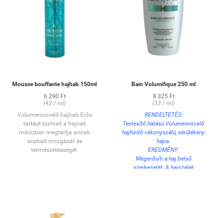
Mousse bouffante hajhab 150ml
Bain Volumifique 250 ml
6 290 Ft
8 325 Ft
(42 / ml)
(33 / ml)
Volumennövelő hajhab.Erős
RENDELTETÉS:
tartást biztosít a hajnak
Testesítő hatású.Volumennövelő
miközben megtartja annak
hajfürdő vékonyszálú, sérülékeny
szabad mozgását és
hajra.
természetességét.
EREDMÉNY:
Megerősíti a haj belső
szerkezetét. A hajszálak
megvastagodnak, ezzel hosszan
tartó dús hatást biztosítva a
hajnak.
HASZNÁLAT:
Lágyan masszírozza be a nedves