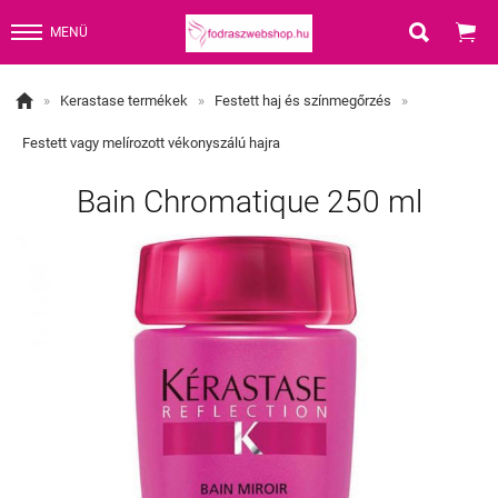


MENÜ

»
Kerastase termékek
»
Festett haj és színmegőrzés
»
Festett vagy melírozott vékonyszálú hajra
Bain Chromatique 250 ml