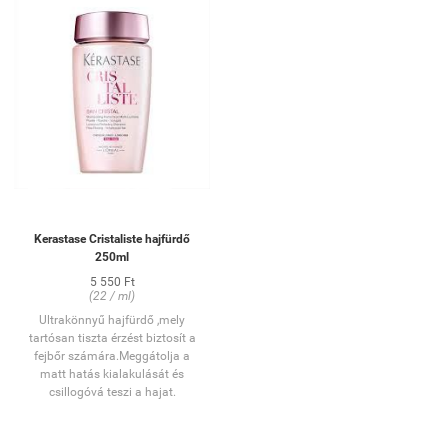
hajra, illetve fejbőrre. Lágyan
masszírozza be, majd alaposan
öblítse ki.
Kerastase Cristaliste hajfürdő
250ml
5 550 Ft
(22 / ml)
Ultrakönnyű hajfürdő ,mely
tartósan tiszta érzést biztosít a
fejbőr számára.Meggátolja a
matt hatás kialakulását és
csillogóvá teszi a hajat.