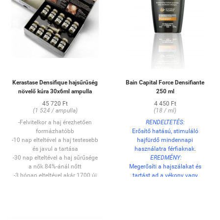
masszírozza bele a hajszálakba,
majd ritka fogú fésűvel
kíméletesen fésülje át a haját. NEM
KIÖBLÍTENDŐ! Körkefe
segítségével szárítsa meg haját.
Vagy formázza hajvasalóval:
először hajszárítóval kissé
szárítsa meg haját, majd
kerámialapos vasalóval vasalja át
Kerastase Densifique hajsűrűség
Bain Capital Force Densifiante
azt (180°C az ideális
növelő kúra 30x6ml ampulla
250 ml
hőmérséklet). Lassú, folyamatos
mozdulatokkal dolgozzon
45 720 Ft
4 450 Ft
(1 524 / ampulla)
(18 / ml)
tincsenként (kb. 3 cm
szélességben). Vasalja át
-Felvitelkor a haj érezhetően
RENDELTETÉS:
mindegyik tincset maximum
formázhatóbb
Erősítő hatású, stimuláló
kétszer.
-10 nap elteltével a haj testesebb
hajfürdő mindennapi
és javul a tartása
használatra férfiaknak.
-30 nap elteltével a haj sűrűsége
EREDMÉNY:
a nők 84%-ánál nőtt
Megerősíti a hajszálakat és
-3 hónap elteltével akár 1700 új
tartást ad a vékony vagy
hajszál megjelenése(placebóhoz
elvékonyodott hajszálaknak. A
képest)
haj sűrűbb, vastagabb és dúsabb
lesz.
HASZNÁLAT:
Vigye fel a készítményt a nedves