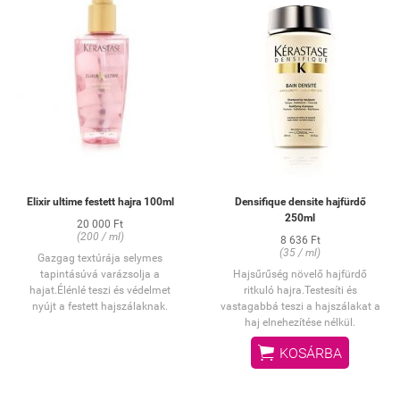
hajba, majd alaposan öblítse ki,
végül ismételje meg a műveletet.
Elixir ultime festett hajra 100ml
Densifique densite hajfürdő
250ml
20 000 Ft
(200 / ml)
8 636 Ft
(35 / ml)
Gazgag textúrája selymes
tapintásúvá varázsolja a
Hajsűrűség növelő hajfürdő
hajat.Élénlé teszi és védelmet
ritkuló hajra.Testesíti és
nyújt a festett hajszálaknak.
vastagabbá teszi a hajszálakat a
haj elnehezítése nélkül.

KOSÁRBA