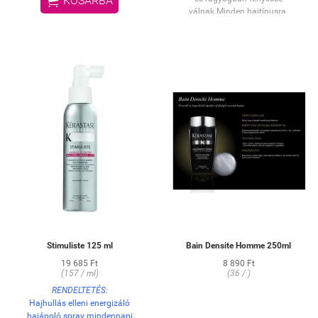

KOSÁRBA
válnak.Minden hajtípusra.
Stimuliste 125 ml
Bain Densite Homme 250ml
19 685 Ft
8 890 Ft
(157 / ml)
(36 / )
RENDELTETÉS:
Hajhullás elleni energizáló
hajápoló spray mindennapi