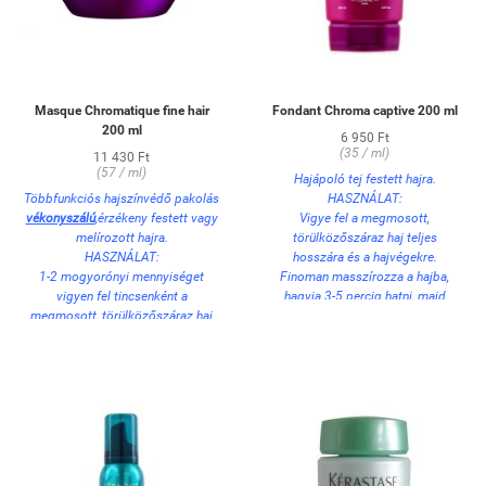
Masque Chromatique fine hair
Fondant Chroma captive 200 ml
200 ml
6 950 Ft
(35 / ml)
11 430 Ft
(57 / ml)
Hajápoló tej festett hajra.
Többfunkciós hajszínvédő pakolás
HASZNÁLAT:
vékonyszálú
,érzékeny festett vagy
Vigye fel a megmosott,
melírozott hajra.
törülközőszáraz haj teljes
HASZNÁLAT:
hosszára és a hajvégekre.
1-2 mogyorónyi mennyiséget
Finoman masszírozza a hajba,
vigyen fel tincsenként a
hagyja 3-5 percig hatni, majd
megmosott, törülközőszáraz haj
alaposan öblítse ki.
teljes hosszára és a hajvégekre.
Finoman masszírozza a hajba,
hagyja 5-10 percig hatni, majd
alaposan öblítse ki.