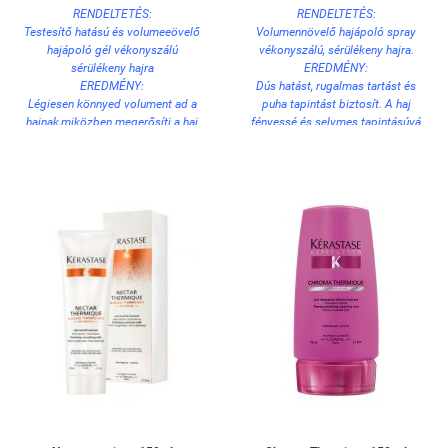
RENDELTETÉS:
RENDELTETÉS:
Testesítő hatású és volumeeövelő
Volumennövelő hajápoló spray
hajápoló gél vékonyszálú
vékonyszálú, sérülékeny hajra.
sérülékeny hajra
EREDMÉNY:
EREDMÉNY:
Dús hatást, rugalmas tartást és
Légiesen könnyed volument ad a
puha tapintást biztosít. A haj
hajnak,miközben megerősíti a haj
fényessé és selymes tapintásúvá
belső szerkezetét és
válik. Megkönnyíti a haj szárítását
megvastagítja a hajszálat.
és védi a hajat a hajszárító hőjétől.
HASZNÁLAT:
Antisztatikus hatás.
1-2 mogyorónyi mennyiséget
HASZNÁLAT:
vigyen fel a megmosott,
Permetezze a megmosott,
törülközőszáraz haj teljes
törülközőszáraz hajra a
hosszára és a hajvégekre.
hajtövektől a hajvégekig. NEM
Finoman masszírozza a hajba,
KIÖBLÍTENDŐ! Szokásos módon
hagyja 2-3 percig hatni, majd
formázza haját.
alaposan öblítse ki.