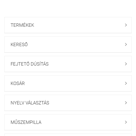
TERMÉKEK

KERESŐ

FEJTETŐ DÚSÍTÁS

KOSÁR

NYELV VÁLASZTÁS

MŰSZEMPILLA
