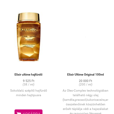
Elixir ultime hajfürdő
Elixir Ultime Original 100ml
9 525 Ft
20 000 Ft
(38 / ml)
(200 / ml)
Sokoldalú szépítő hajfürdő
Az Oleo-Complex technológiában
minden hajtipusra
található négy olaj
(kamélia,pracaxil,kukoricacsíra,argán
összetevőinek köszönhetően
erősíti táplálja védi a hajszálakat
és ragyogóan fényessé