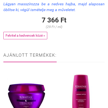
Lágyan masszírozza be a nedves hajba, majd alaposan
öblítse ki, végül ismételje meg a műveletet.
7 366 Ft
(29 Ft / ml)
Felvitel a kedvencek közé »
AJÁNLOTT TERMÉKEK: