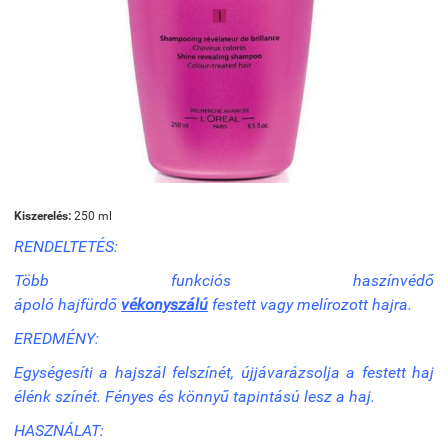
Kiszerelés:
250 ml
RENDELTETÉS:
Több funkciós haszínvédő
ápoló
hajfürdő
vékonyszálú
festett vagy melírozott hajra.
EREDMÉNY:
Egységesíti a hajszál felszínét, újjávarázsolja a festett haj
élénk színét. Fényes és könnyű tapintású lesz a haj.
HASZNÁLAT: