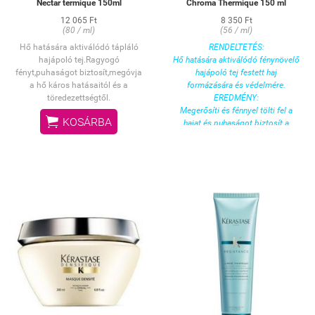
Nectar termique 150ml
Chroma Thermique 150 ml
12 065 Ft
8 350 Ft
(80 / ml)
(56 / ml)
Hő hatására aktiválódó tápláló
RENDELTETÉS:
hajápoló tej.Ragyogó
Hő hatására aktiválódó fénynövelő
fényt,puhaságot biztosít,megóvja
hajápoló tej festett haj
a hő káros hatásaitól és a
formázására és védelmére.
töredezettségtől.
EREDMÉNY:
Megerősíti és fénnyel tölti fel a

KOSÁRBA
hajat és puhaságot biztosít a
hajtövektől egészen a hajvégekig.
Megóvja a hajat az UV
sugárzástól, a hő káros hatásaitól
és a töredezettségtől. A hatás 5
hajmosás után is megmarad.
Könnyebbé teszi a haj szárítását,
valamint vasalását.
HASZNÁLAT:
1-2 mogyorónyi terméket vigyen
fel tincsenként a megmosott,
törülközőszáraz hajra. Finoman
masszírozza bele a hajszálakba,
majd ritka fogú fésűvel
kíméletesen fésülje át a haját. NEM
KIÖBLÍTENDŐ! Körkefe