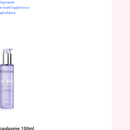
hajrostok
e miatt hajlamos a
ajhullásra.
caplasme 150ml