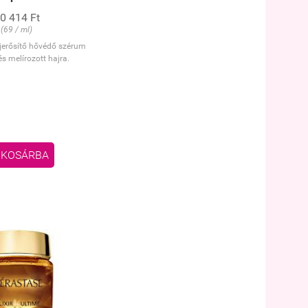
0 414 Ft
(69 / ml)
ajerősítő hővédő szérum
és melírozott hajra.
KOSÁRBA