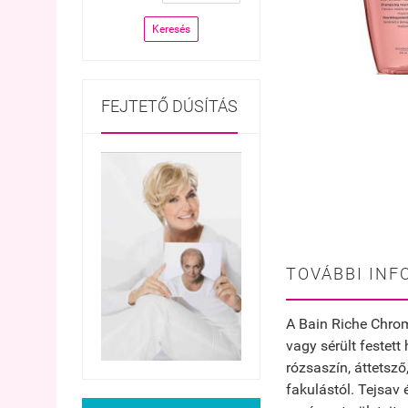
Keresés
FEJTETŐ DÚSÍTÁS
TOVÁBBI INF
A Bain Riche Chrom
vagy sérült festett
rózsaszín, áttetsző
fakulástól. Tejsav 