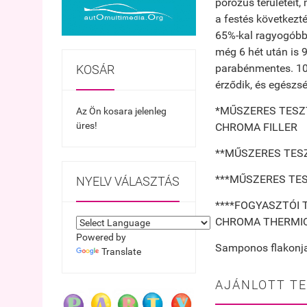
porózus területeit,
a festés következt
65%-kal ragyogóbb*
még 6 hét után is 
parabénmentes. 10-b
KOSÁR
érződik, és egészs
*MŰSZERES TESZT
Az Ön kosara jelenleg
üres!
CHROMA FILLER
**MŰSZERES TES
***MŰSZERES TES
NYELV VÁLASZTÁS
****FOGYASZTÓI 
CHROMA THERMI
Powered by
Samponos flakonja
Translate
AJÁNLOTT T