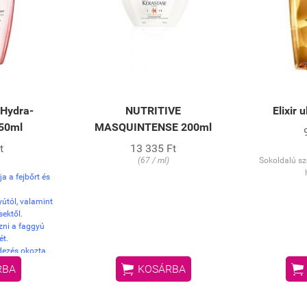
 Hydra-
NUTRITIVE
Elixir 
250ml
MASQUINTENSE 200ml
t
13 335 Ft
(67 / ml)
Sokoldalú sz
a a fejbőrt és
yútól, valamint
ektől.
zni a faggyú
ét.
edezés okozta
ázatát.


RBA
KOSÁRBA