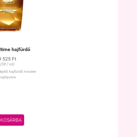
ultime hajfürdő
9 525 Ft
(38 / ml)
építő hajfürdő minden
hajtipusra
KOSÁRBA