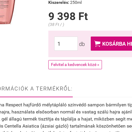
Kiszerelés:
250ml
9 398 Ft
(38 Ft / )

KOSÁRBA H
db
Felvitel a kedvencek közé »
ORMÁCIÓK A TERMÉKRŐL:
a Respect hajfürdő mélytápláló színvédő sampon bármilyen típ
 hajra, használata elsősorban normál és vastag szálú hajra ajánl
, gél állagú termék tisztítja és táplálja a hajat, miközben segít m
és Centella Asiatica (ázsiai gázló) tartalmának köszönhetően segí