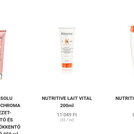
BSOLU
NUTRITIVE LAIT VITAL
NUTRITI
 CHROMA
200ml
ZET-
11 049 Ft
TÓ ÉS
(55 / ml)
ÖKKENTŐ