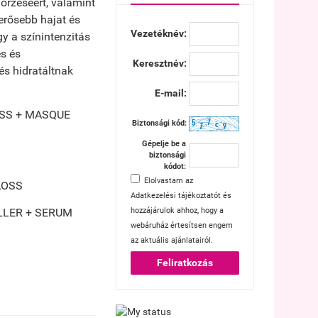
gőrzéséért, valamint
erősebb hajat és
Vezetéknév:
y a színintenzitás
s és
Keresztnév:
és hidratáltnak
E-mail:
OSS + MASQUE
Biztonsági kód:
Gépelje be a
biztonsági
kódot:
Elolvastam az
LOSS
Adatkezelési tájékoztatót
és
LLER + SERUM
hozzájárulok ahhoz, hogy a
webáruház értesítsen engem
az aktuális ajánlatairól.
Feliratkozás