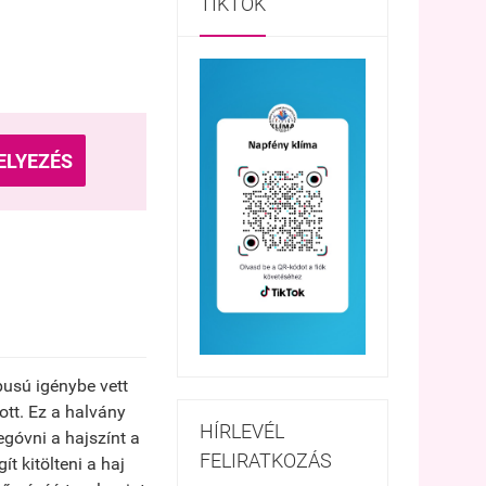
TIKTOK
ELYEZÉS
usú igénybe vett
ott. Ez a halvány
HÍRLEVÉL
egóvni a hajszínt a
FELIRATKOZÁS
t kitölteni a haj