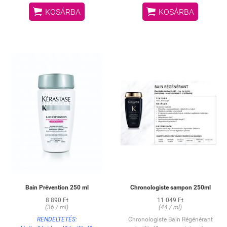
a
hajhosszt, ezáltal a haj puha és


KOSÁRBA
KOSÁRBA
hajrostoknak, illetve segít
selymes tapintású lesz.
megelőzni
HASZNÁLAT:
azok töredezését.
Vigye fel a készítményt a nedves
• Egységes, puha és fénytől
hajra, illetve fejbőrre. Lágyan
ragyogó
masszírozza be, majd alaposan
haj.
öblítse ki, végül ismételje meg a
műveletet. DERMATOLÓGIAILAG
TESZTELT.
Bain Prévention 250 ml
Chronologiste sampon 250ml
8 890 Ft
11 049 Ft
(36 / ml)
(44 / ml)
RENDELTETÉS:
Chronologiste Bain Régénérant