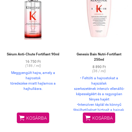
Sérum Anti-Chute Fortifiant 90ml
Genesis Bain Nutri-Fortifiant
250ml
16 750 Ft
(186 / ml)
8 890 Ft
(36 / ml)
Meggyengült hajra, amely a
hajrostok
•
Feltölti a hajrostokat a
töredezése miatt hajlamos a
hajszálak
hajhullásra.
szerkezetének intenzív ellenálló-
képességéért és a ragyogóan
fényes hajért
•Intenzíven táplál és könnyű
fésülhetőséget biztosít a hajnak.
• Csökkenti a hajtöredezés


KOSÁRBA
KOSÁRBA
okozta
hajhullás kockázatát.