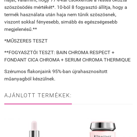
szöszösödés mértékét*. 10-ból 8 fogyasztó állítja, hogy a
termék használata után haja nem tűnik szöszösnek,
viszont sokkal fényesebb, simább és egészségesebb
megjelenésű.**
*MŰSZERES TESZT
**FOGYASZTÓI TESZT: BAIN CHROMA RESPECT +
FONDANT CICA CHROMA + SERUM CHROMA THERMIQUE
Szérumos flakonjaink 95%-ban újrahasznosított
műanyagból készülnek.
AJÁNLOTT TERMÉKEK: