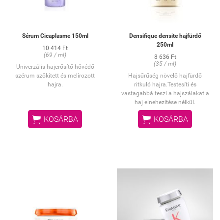
Sérum Cicaplasme 150ml
Densifique densite hajfürdő
250ml
10 414 Ft
(69 / ml)
8 636 Ft
(35 / ml)
Univerzális hajerősítő hővédő
szérum szőkített és melírozott
Hajsűrűség növelő hajfürdő
hajra.
ritkuló hajra.Testesíti és
vastagabbá teszi a hajszálakat a
haj elnehezítése nélkül.


KOSÁRBA
KOSÁRBA