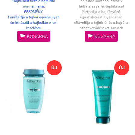
Hajhullást kezelő hajfürdő
hajfürdő sampon intenzív
normál hajra.
hidratálással és táplálással
EREDMÉNY:
biztosítja a haj fényűző
Fenntartja a fejbőr egyensúlyát,
újjászületését. Gyengéden
és felkészíti a hajhullás elleni
eltávolítja a fejbőrről és a hajról a
kezelésre.
szennyeződéseket, aminek
HASZNÁLAT:
köszönhetően a haj ellenállóvá,


KOSÁRBA
KOSÁRBA
Lágyan masszírozza be a nedves
ragyogóan fényessé és selymes
hajba, majd alaposan öblítse ki,
tapintásúvá válik.
végül ismételje meg a műveletet.
ÚJ
ÚJ