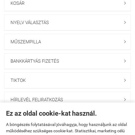
KOSÁR

NYELV VÁLASZTÁS

MŰSZEMPILLA

BANKKÁRTYÁS FIZETÉS

TIKTOK

HÍRLEVÉL FELIRATKOZÁS

Ez az oldal cookie-kat használ.
Elérhetőségek

A böngészés folytatásával jóváhagyja, hogy használjunk az oldal
működéséhez szükséges cookie-kat. Statisztikai, marketing célú