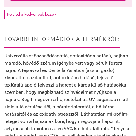
Felvitel a kedvencek közé »
TOVÁBBI INFORMÁCIÓK A TERMÉKRŐL:
Univerzális szöszösödésgátló, antioxidáns hatású, hajban
maradó, hővédő szérum igénybe vett vagy sérült festett
hajra. A tejsavval és Centella Asiatica (ázsiai gázló)
kivonattal gazdagított, antioxidáns hatású, tejszerű
textúrájú ápoló felveszi a harcot a káros külső hatásokkal
szemben, hogy megbízható színvédelmet nyújtson a
hajnak. Segít megóvni a hajrostokat az UV-sugárzás miatt
kialakuló sérülésektől, a páratartalomtól, a hő káros
hatásaitól és az oxidatív stressztől. Láthatatlan mikrofilm-
réteget von a hajszálak köré, hogy megóvja a hajszínt,
selymesebb tapintásúvá és 96%-kal hidratáltabbá* tegye a
hajat, valamint, hogy 77%-kal csökkentse a festés okozta