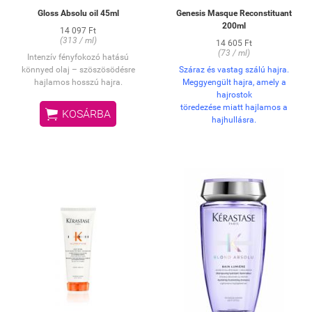
Gloss Absolu oil 45ml
Genesis Masque Reconstituant
200ml
14 097 Ft
(313 / ml)
14 605 Ft
(73 / ml)
Intenzív fényfokozó hatású
könnyed olaj – szöszösödésre
Száraz és vastag szálú hajra.
hajlamos hosszú hajra.
Meggyengült hajra, amely a
hajrostok
töredezése miatt hajlamos a

KOSÁRBA
hajhullásra.