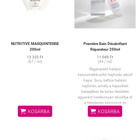
NUTRITIVE MASQUINTENSE
Première Bain Décalcifiant
200ml
Réparateur 250ml
13 335 Ft
11 049 Ft
(67 / ml)
(44 / ml)
Regeneráló hatású
kalciumeltávolító hajfürdo sérült
hajra. Suru, kettos hatású
hajfürdo, amely a hajszálak
belsejében és külso felületén
egyaránt hatékonyan távolítja el
a felesleges kalciumot és
megerosíti, illetve regenerálja a


KOSÁRBA
KOSÁRBA
sérült hajat.