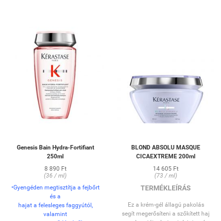
Genesis Bain Hydra-Fortifiant
BLOND ABSOLU MASQUE
250ml
CICAEXTREME 200ml
8 890 Ft
14 605 Ft
(36 / ml)
(73 / ml)
•Gyengéden megtisztítja a fejbőrt
TERMÉKLEÍRÁS
és a
Ez a krém-gél állagú pakolás
hajat a felesleges faggyútól,
segít megerősíteni a szőkített haj
valamint