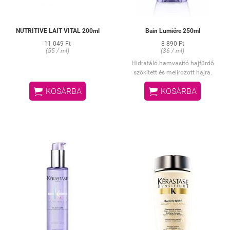
NUTRITIVE LAIT VITAL 200ml
Bain Lumiére 250ml
11 049 Ft
8 890 Ft
(55 / ml)
(36 / ml)
Hidratáló hamvasító hajfürdő
szőkített és melírozott hajra.


KOSÁRBA
KOSÁRBA