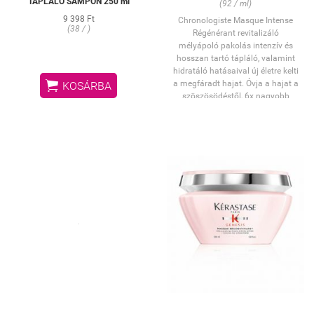
TÁPLÁLÓ SAMPON 250 ml
(92 / ml)
9 398 Ft
Chronologiste Masque Intense
(38 / )
Régénérant revitalizáló
mélyápoló pakolás intenzív és
hosszan tartó tápláló, valamint
hidratáló hatásaival új életre kelti

a megfáradt hajat. Óvja a hajat a
KOSÁRBA
szöszösödéstől, 6x nagyobb
fényt biztosít a számára és
visszaadja fényűző volumenét és
rugalmasságát.