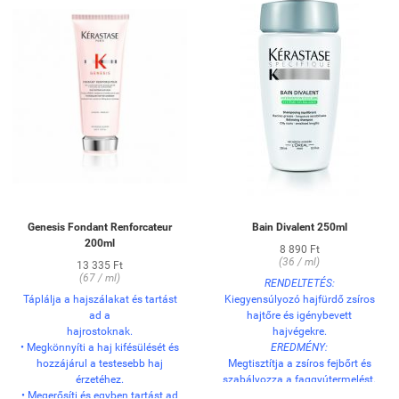
Genesis Fondant Renforcateur
Bain Divalent 250ml
200ml
8 890 Ft
(36 / ml)
13 335 Ft
(67 / ml)
RENDELTETÉS:
Táplálja a hajszálakat és tartást
Kiegyensúlyozó hajfürdő zsíros
ad a
hajtőre és igénybevett
hajrostoknak.
hajvégekre.
• Megkönnyíti a haj kifésülését és
EREDMÉNY:
hozzájárul a testesebb haj
Megtisztítja a zsíros fejbőrt és
érzetéhez.
szabályozza a faggyútermelést.
• Megerősíti és egyben tartást ad
Nem szárítja ki az igénybevett