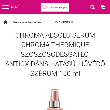


MENÜ

»
Kerastase termékek
»
CHROMA ABSOLU
CHROMA ABSOLU SERUM
CHROMA THERMIQUE
SZÖSZÖSÖDÉSGÁTLÓ,
ANTIOXIDÁNS HATÁSÚ, HŐVÉDŐ
SZÉRUM 150 ml