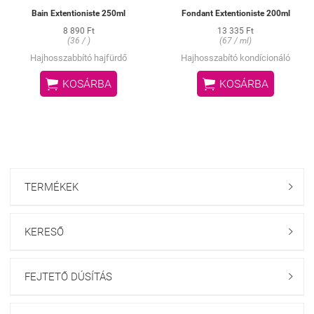
Bain Extentioniste 250ml
Fondant Extentioniste 200ml
8 890 Ft
13 335 Ft
(36 / )
(67 / ml)
Hajhosszabbító hajfürdő
Hajhosszabító kondícionáló


KOSÁRBA
KOSÁRBA
TERMÉKEK

KERESŐ

FEJTETŐ DÚSÍTÁS
