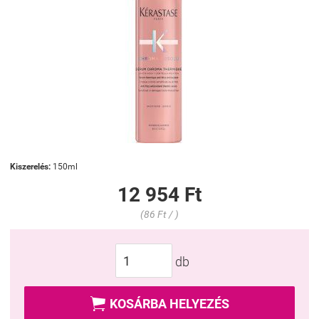
Kiszerelés:
150ml
12 954 Ft
(86 Ft / )
db

KOSÁRBA HELYEZÉS