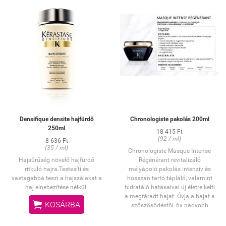
Densifique densite hajfürdő
Chronologiste pakolás 200ml
250ml
18 415 Ft
(92 / ml)
8 636 Ft
(35 / ml)
Chronologiste Masque Intense
Hajsűrűség növelő hajfürdő
Régénérant revitalizáló
ritkuló hajra.Testesíti és
mélyápoló pakolás intenzív és
vastagabbá teszi a hajszálakat a
hosszan tartó tápláló, valamint
haj elnehezítése nélkül.
hidratáló hatásaival új életre kelti
a megfáradt hajat. Óvja a hajat a

KOSÁRBA
szöszösödéstől, 6x nagyobb
fényt biztosít a számára és
visszaadja fényűző volumenét és