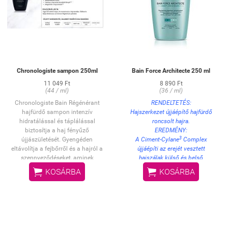
kíméletesen fésülje át a haját. NEM
KIÖBLÍTENDŐ! Körkefe
segítségével szárítsa meg haját.
Vagy formázza hajvasalóval:
először hajszárítóval kissé
szárítsa meg haját, majd
kerámialapos vasalóval vasalja át
Chronologiste sampon 250ml
Bain Force Architecte 250 ml
azt (180°C az ideális
hőmérséklet). Lassú, folyamatos
11 049 Ft
8 890 Ft
(44 / ml)
(36 / ml)
mozdulatokkal dolgozzon
tincsenként (kb. 3 cm
Chronologiste Bain Régénérant
RENDELTETÉS:
szélességben). Vasalja át
hajfürdő sampon intenzív
Hajszerkezet újjáépítő hajfürdő
mindegyik tincset maximum
hidratálással és táplálással
roncsolt hajra.
kétszer.
biztosítja a haj fényűző
EREDMÉNY:
3
újjászületését. Gyengéden
A Ciment-Cylane
Complex
eltávolítja a fejbőrről és a hajról a
újjáépíti az erejét vesztett
szennyeződéseket, aminek
hajszálak külső és belső
köszönhetően a haj ellenállóvá,
szerkezetét, ezáltal helyreállítja a


KOSÁRBA
KOSÁRBA
ragyogóan fényessé és selymes
haj felépítését, és visszaadja
tapintásúvá válik.
formázhatóságát.
HASZNÁLAT:
Lágyan masszírozza be a nedves
hajba, majd alaposan öblítse ki,
végül ismételje meg a műveletet.