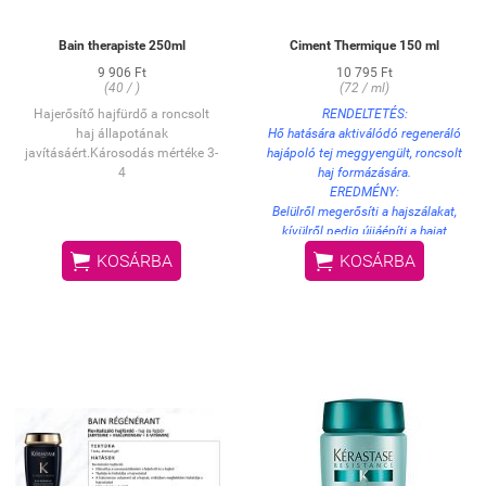
Bain therapiste 250ml
Ciment Thermique 150 ml
9 906 Ft
10 795 Ft
(40 / )
(72 / ml)
Hajerősítő hajfürdő a roncsolt
RENDELTETÉS:
haj állapotának
Hő hatására aktiválódó regeneráló
javításáért.Károsodás mértéke 3-
hajápoló tej meggyengült, roncsolt
4
haj formázására.
EREDMÉNY:
Belülről megerősíti a hajszálakat,
kívülről pedig újjáépíti a hajat
körülölelő természetes


KOSÁRBA
KOSÁRBA
védőréteget. Megóvja a hajat a hő
káros hatásaitól és a
töredezettségtől. A hatás 5
hajmosás után is megmarad.
Könnyebbé teszi a haj szárítását,
valamint vasalását.
HASZNÁLAT:
1-2 mogyorónyi terméket vigyen
fel tincsenként a megmosott,
törülközőszáraz hajra. Finoman
masszírozza bele a hajszálakba,
majd ritka fogú fésűvel