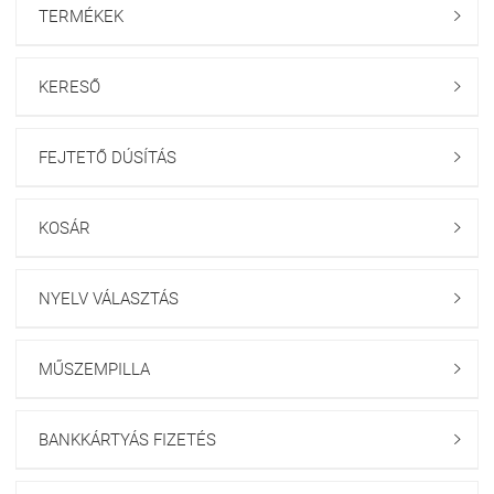
TERMÉKEK

Finoman masszírozza a hajba,
hagyja 1 percig hatni, majd
alaposan öblítse ki.
KERESŐ

FEJTETŐ DÚSÍTÁS

KOSÁR

NYELV VÁLASZTÁS

MŰSZEMPILLA

BANKKÁRTYÁS FIZETÉS
