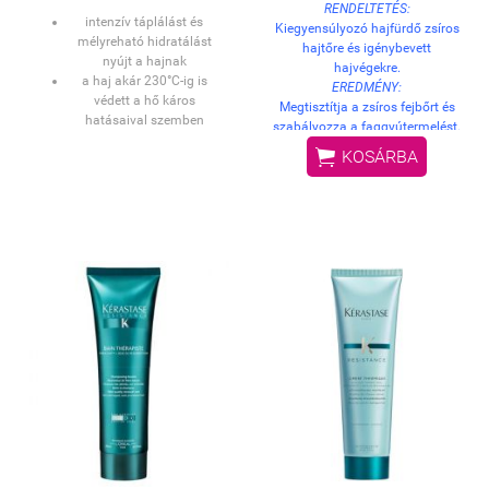
RENDELTETÉS:
intenzív táplálást és
Kiegyensúlyozó hajfürdő zsíros
mélyreható hidratálást
hajtőre és igénybevett
nyújt a hajnak
hajvégekre.
a haj akár 230°C-ig is
EREDMÉNY:
védett a hő káros
Megtisztítja a zsíros fejbőrt és
hatásaival szemben
szabályozza a faggyútermelést.
magas illóanyag-
Nem szárítja ki az igénybevett

KOSÁRBA
koncentráció
hajhosszt, ezáltal a haj puha és
csökkenti a haj
selymes tapintású lesz.
töredezettségét
HASZNÁLAT:
megerősíti a hajszálakat
Vigye fel a készítményt a nedves
fokozza a haj fényét
hajra, illetve fejbőrre. Lágyan
masszírozza be, majd alaposan
öblítse ki, végül ismételje meg a
műveletet. DERMATOLÓGIAILAG
TESZTELT.