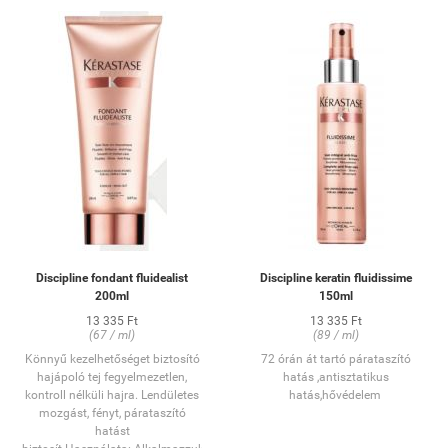
kerül, bő vízzel azonnal öblítsük
ki!
Discipline fondant fluidealist
Discipline keratin fluidissime
200ml
150ml
13 335 Ft
13 335 Ft
(67 / ml)
(89 / ml)
Könnyű kezelhetőséget biztosító
72 órán át tartó
párataszító
hajápoló tej fegyelmezetlen,
hatás ,a
ntisztatikus
kontroll nélküli hajra.
Lendületes
hatás,h
ővédelem
mozgást, fényt, párataszító
hatást