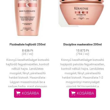
Fluidealiste hajfürdő 250ml
Discipline maskeratine 200ml
8 636 Ft
15 875 Ft
(35 / ml)
(794 / ml)
Könnyű kezelhetőséget biztosító
Könnyű kezelhetőséget biztosító
hajfürdő fegyelmezetlen, kontroll
hajápoló pakolás fegyelmezetlen,
nélküli hajra.
Lendületes
kontroll nélküli hajra.
Lendületes
mozgást, fényt, párataszító
mozgást, fényt, párataszító
hatást biztosít.
Használata:
hatást biztosít.
Használata:
1-2
Lágyan masszírozzuk be a
mogyorónyi mennyiséget
nedves hajba, majd alaposan
vigyünk fel tincsenként a
öblítsük ki, végül ismételjük meg
megmosott, törülközőszáraz haj


KOSÁRBA
KOSÁRBA
a műveletet. Ha szembe kerül, bő
teljes hosszára és a hajvégekre.
vízzel azonnal öblítsük ki!
.
Finoman masszírozzuk a hajba,
hagyjuk 5-10 percig hatni, majd
alaposan öblítsük ki. Ha szembe