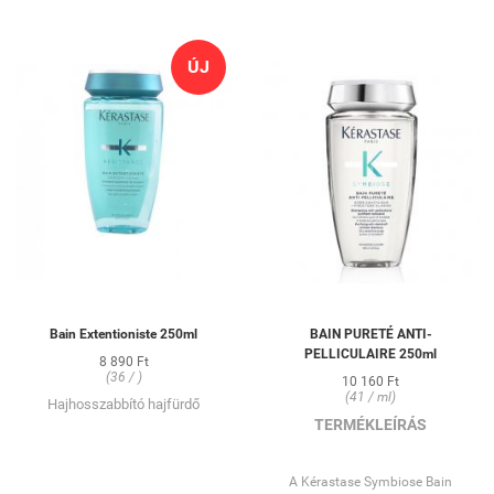
rugalmasságát.
ÚJ
Bain Extentioniste 250ml
BAIN PURETÉ ANTI-
PELLICULAIRE 250ml
8 890 Ft
(36 / )
10 160 Ft
(41 / ml)
Hajhosszabbító hajfürdő
TERMÉKLEÍRÁS
A Kérastase Symbiose Bain