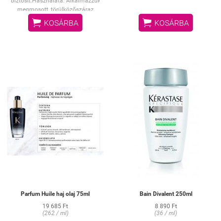
biztosít.
Használata:
Alkalmazzuk
megmosott, törülközőszáraz
hajon. Hagyjuk 1-2 percig hatni,


KOSÁRBA
KOSÁRBA
majd alaposan öblítsük ki. Ha
szembe kerül, bő vízzel azonnal
öblítsük ki!
Parfum Huile haj olaj 75ml
Bain Divalent 250ml
19 685 Ft
8 890 Ft
(262 / ml)
(36 / ml)