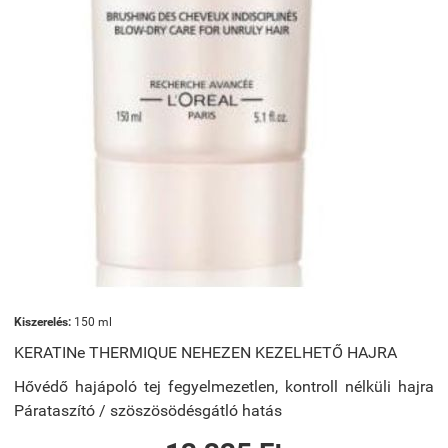
Kiszerelés:
150 ml
KERATINe THERMIQUE
NEHEZEN KEZELHETŐ HAJRA
Hővédő hajápoló tej
fegyelmezetlen
, kontroll nélküli
hajra
Párataszító
/
szöszösödésgátló hatás