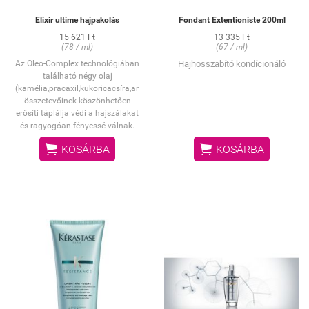
Elixir ultime hajpakolás
Fondant Extentioniste 200ml
15 621 Ft
13 335 Ft
(78 / ml)
(67 / ml)
Az Oleo-Complex technológiában
Hajhosszabító kondícionáló
található négy olaj
(kamélia,pracaxil,kukoricacsíra,argánolj)külünleges
összetevőinek köszönhetően
erősíti táplálja védi a hajszálakat
és ragyogóan fényessé válnak.


KOSÁRBA
KOSÁRBA