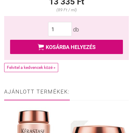
13 335 Ft
(89 Ft / ml)
db

KOSÁRBA HELYEZÉS
Felvitel a kedvencek közé »
AJÁNLOTT TERMÉKEK: