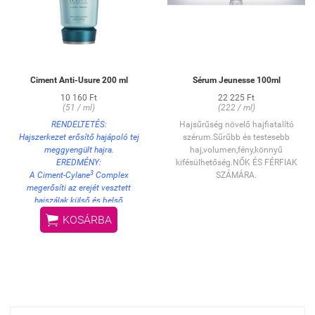
Ciment Anti-Usure 200 ml
Sérum Jeunesse 100ml
10 160 Ft
22 225 Ft
(51 / ml)
(222 / ml)
RENDELTETÉS:
Hajsűrűség növelő hajfiatalító
Hajszerkezet erősítő hajápoló tej
szérum.Sűrűbb és testesebb
meggyengült hajra.
haj,volumen,fény,könnyű
EREDMÉNY:
kifésülhetőség.NŐK ÉS FÉRFIAK
3
A Ciment-Cylane
Complex
SZÁMÁRA.
megerősíti az erejét vesztett
hajszálak külső és belső
szerkezetét. Ellenállóvá teszi a

KOSÁRBA
hajat, védelmet nyújt a külső
hatásokkal szemben, és a haj
tapintásra mégis lágy marad.
HASZNÁLAT:
1-2 mogyorónyi mennyiséget
vigyen fel tincsenként a
megmosott, törülközőszáraz haj
teljes hosszára és a hajvégekre.