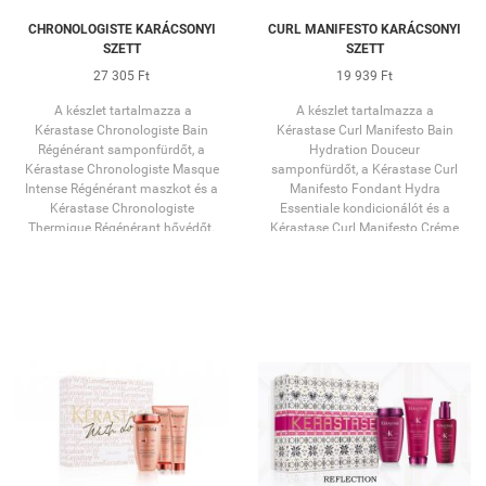
CHRONOLOGISTE KARÁCSONYI
CURL MANIFESTO KARÁCSONYI
SZETT
SZETT
27 305 Ft
19 939 Ft
A készlet tartalmazza a
A készlet tartalmazza a
Kérastase Chronologiste Bain
Kérastase Curl Manifesto Bain
Régénérant samponfürdőt, a
Hydration Douceur
Kérastase Chronologiste Masque
samponfürdőt, a Kérastase Curl
Intense Régénérant maszkot és a
Manifesto Fondant Hydra
Kérastase Chronologiste
Essentiale kondicionálót és a
Thermique Régénérant hővédőt.
Kérastase Curl Manifesto Créme
De Jour Fondamentale öblítés
nélküli hajpakolást.