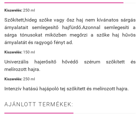
Kiszerelés:
250 ml
Szőkített,hideg szőke vagy ősz haj nem kívánatos sárgás
árnyalatait semlegesítő hajfürdő.Azonnal semlegesíti a
sárga tónusokat miközben megőrzi a szőke haj hűvös
árnyalatát és ragyogó fényt ad.
Kiszerelés:
150 ml
Univerzális hajerősítő hővédő szérum szőkített és
melírozott hajra.
Kiszerelés:
250 ml
Intenzív hatású hajápoló tej szőkített és melírozott hajra.
AJÁNLOTT TERMÉKEK: