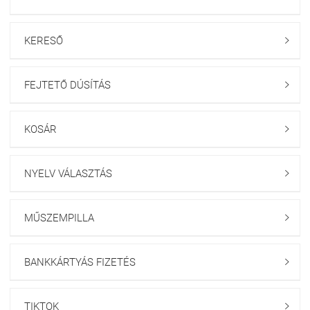
KERESŐ

FEJTETŐ DÚSÍTÁS

KOSÁR

NYELV VÁLASZTÁS

MŰSZEMPILLA

BANKKÁRTYÁS FIZETÉS

TIKTOK
