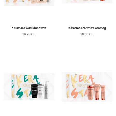
Kerastase Curl Manifesto
Kérastase Nutritive csomag
19 939 Ft
18 669 Ft