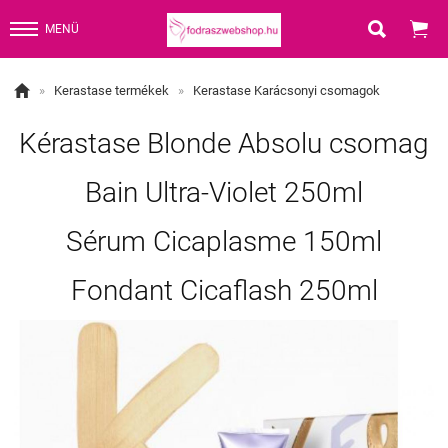


MENÜ

»
Kerastase termékek
»
Kerastase Karácsonyi csomagok
Kérastase Blonde Absolu csomag
Bain Ultra-Violet 250ml
Sérum Cicaplasme 150ml
Fondant Cicaflash 250ml