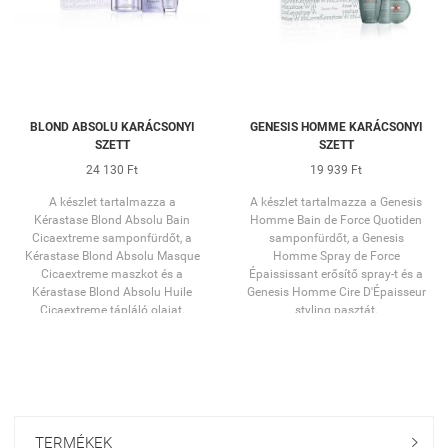
BLOND ABSOLU KARÁCSONYI
GENESIS HOMME KARÁCSONYI
SZETT
SZETT
24 130 Ft
19 939 Ft
A készlet tartalmazza a
A készlet tartalmazza a Genesis
Kérastase Blond Absolu Bain
Homme Bain de Force Quotiden
Cicaextreme samponfürdőt, a
samponfürdőt, a Genesis
Kérastase Blond Absolu Masque
Homme Spray de Force
Cicaextreme maszkot és a
Épaississant erősítő spray-t és a
Kérastase Blond Absolu Huile
Genesis Homme Cire D'Épaisseur
Cicaextreme tápláló olajat.
styling pasztát.
TERMÉKEK
