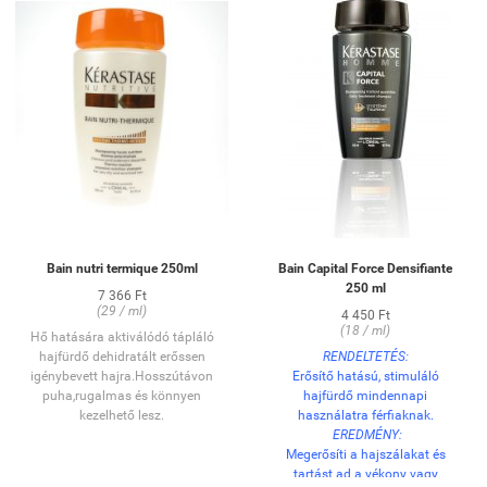
Bain nutri termique 250ml
Bain Capital Force Densifiante
250 ml
7 366 Ft
(29 / ml)
4 450 Ft
(18 / ml)
Hő hatására aktiválódó tápláló
hajfürdő dehidratált erőssen
RENDELTETÉS:
igénybevett hajra.Hosszútávon
Erősítő hatású, stimuláló
puha,rugalmas és könnyen
hajfürdő mindennapi
kezelhető lesz.
használatra férfiaknak.
EREDMÉNY:
Megerősíti a hajszálakat és
tartást ad a vékony vagy