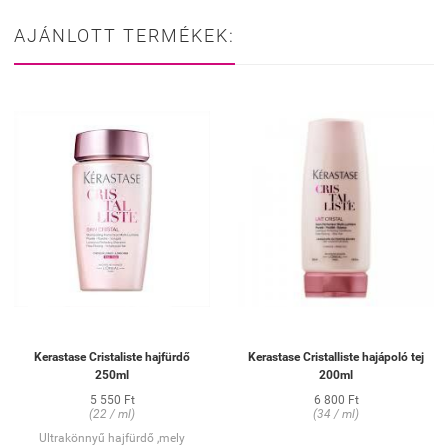
AJÁNLOTT TERMÉKEK:
Kerastase Cristaliste hajfürdő
Kerastase Cristalliste hajápoló tej
250ml
200ml
5 550 Ft
6 800 Ft
(22 / ml)
(34 / ml)
Ultrakönnyű hajfürdő ,mely