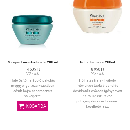
Masque Force Architecte 200 ml
Nutri thermique 200ml
14 605 Ft
8 950 Ft
(73 / ml)
(45 / ml)
Hajerősítő hajápoló pakolás
Hő hatására aktiválódó
meggyengült,szerkezetében
intenzíven tápláló pakolás
sérült hajra és töredezett
dehidratált erőssen igénybevett
hajvégekre.
hajra.Hosszútávon
puha,rugalmas és könnyen

KOSÁRBA
kezelhető lesz.