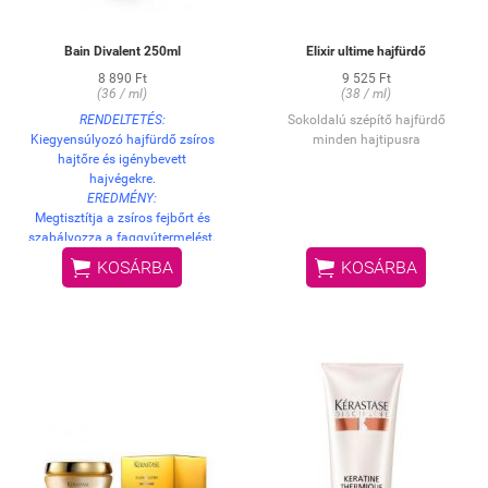
Bain Divalent 250ml
Elixir ultime hajfürdő
8 890 Ft
9 525 Ft
(36 / ml)
(38 / ml)
RENDELTETÉS:
Sokoldalú szépítő hajfürdő
Kiegyensúlyozó hajfürdő zsíros
minden hajtipusra
hajtőre és igénybevett
hajvégekre.
EREDMÉNY:
Megtisztítja a zsíros fejbőrt és
szabályozza a faggyútermelést.
Nem szárítja ki az igénybevett


KOSÁRBA
KOSÁRBA
hajhosszt, ezáltal a haj puha és
selymes tapintású lesz.
HASZNÁLAT:
Vigye fel a készítményt a nedves
hajra, illetve fejbőrre. Lágyan
masszírozza be, majd alaposan
öblítse ki, végül ismételje meg a
műveletet. DERMATOLÓGIAILAG
TESZTELT.