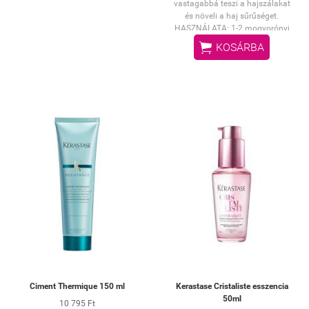
vastagabbá teszi a hajszálakat
és növeli a haj sűrűséget.
HASZNÁLATA: 1-2 mogyorónyi
mennyiséget vigyen fel a

KOSÁRBA
megmosott törülközőszáraz haj
teljes hosszára és a
hajvégekre.Finoman
masszírozza bele,hagyja 2-3
percig hatni,majd
alaposanöblítse ki.
Ciment Thermique 150 ml
Kerastase Cristaliste esszencia
50ml
10 795 Ft