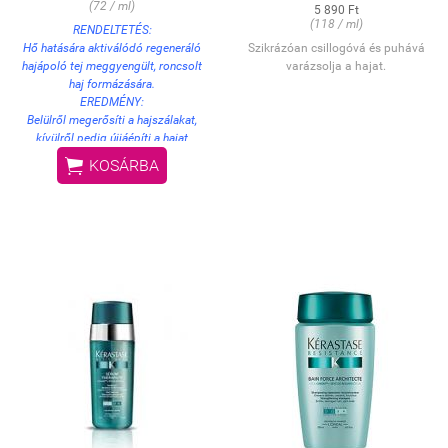
(72 / ml)
5 890 Ft
(118 / ml)
RENDELTETÉS:
Hő hatására aktiválódó regeneráló
Szikrázóan csillogóvá és puhává
hajápoló tej meggyengült, roncsolt
varázsolja a hajat.
haj formázására.
EREDMÉNY:
Belülről megerősíti a hajszálakat,
kívülről pedig újjáépíti a hajat
körülölelő természetes

KOSÁRBA
védőréteget. Megóvja a hajat a hő
káros hatásaitól és a
töredezettségtől. A hatás 5
hajmosás után is megmarad.
Könnyebbé teszi a haj szárítását,
valamint vasalását.
HASZNÁLAT:
1-2 mogyorónyi terméket vigyen
fel tincsenként a megmosott,
törülközőszáraz hajra. Finoman
masszírozza bele a hajszálakba,
majd ritka fogú fésűvel
kíméletesen fésülje át a haját. NEM
KIÖBLÍTENDŐ! Körkefe
segítségével szárítsa meg haját.
Vagy formázza hajvasalóval: