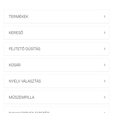
TERMÉKEK

KERESŐ

FEJTETŐ DÚSÍTÁS

KOSÁR

NYELV VÁLASZTÁS

MŰSZEMPILLA
