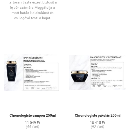
tartósan tiszta érzést biztosít a
fejbőr számára.Meggátolja a
matt hatás kialakulását és
csillogóvá teszi a hajat.
Chronologiste sampon 250ml
Chronologiste pakolás 200ml
11 049 Ft
18 415 Ft
(44 / ml)
(92 / ml)