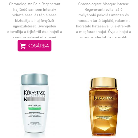
Chronologiste Bain Régénérant
Chronologiste Masque Intense
hajfürdő sampon intenzív
Régénérant revitalizáló
hidratálással és táplálással
mélyápoló pakolás intenzív és
biztosítja a haj fényűző
hosszan tartó tápláló, valamint
újjászületését. Gyengéden
hidratáló hatásaival új életre kelti
eltávolítja a fejbőrről és a hajról a
a megfáradt hajat. Óvja a hajat a
szennyeződéseket, aminek
szöszösödéstől, 6x nagyobb
köszönhetően a haj ellenállóvá,
fényt biztosít a számára és

KOSÁRBA
ragyogóan fényessé és selymes
visszaadja fényűző volumenét és
tapintásúvá válik.
rugalmasságát.