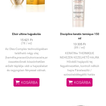
Elixir ultime hajpakolás
Discipline keratin termique 150
ml
15 621 Ft
(78 / ml)
13 335 Ft
(89 / ml)
Az Oleo-Complex technológiában
található négy olaj
KERATINe THERMIQUE
(kamélia,pracaxil,kukoricacsíra,argánolj)külünleges
NEHEZEN KEZELHETŐ HAJRA
összetevőinek köszönhetően
Hővédő hajápoló tej
erősíti táplálja védi a hajszálakat
fegyelmezetlen
, kontroll nélküli
és ragyogóan fényessé válnak.
hajra
Párataszító
/
szöszösödésgátló hatás


KOSÁRBA
KOSÁRBA