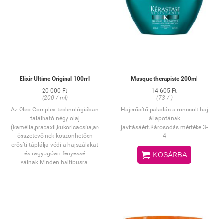
Elixir Ultime Original 100ml
Masque therapiste 200ml
20 000 Ft
14 605 Ft
(200 / ml)
(73 / )
Az Oleo-Complex technológiában
Hajerősítő pakolás a roncsolt haj
található négy olaj
állapotának
(kamélia,pracaxil,kukoricacsíra,argánolj)külünleges
javításáért.Károsodás mértéke 3-
összetevőinek köszönhetően
4
erősíti táplálja védi a hajszálakat

és ragyogóan fényessé
KOSÁRBA
válnak.Minden hajtípusra.