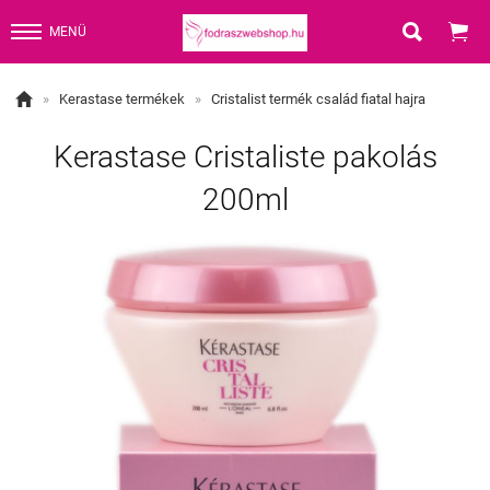


MENÜ

»
Kerastase termékek
»
Cristalist termék család fiatal hajra
Kerastase Cristaliste pakolás
200ml