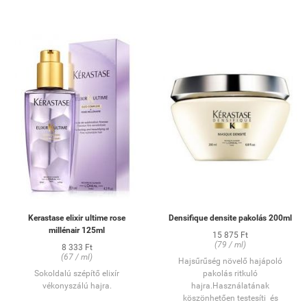
elvékonyodott hajszálaknak. A
haj sűrűbb, vastagabb és dúsabb
lesz.
HASZNÁLAT:
Vigye fel a készítményt a nedves
hajra, illetve fejbőrre. Lágyan
masszírozza be, majd alaposan
öblítse ki.
Kerastase elixir ultime rose
Densifique densite pakolás 200ml
millénair 125ml
15 875 Ft
(79 / ml)
8 333 Ft
(67 / ml)
Hajsűrűség növelő hajápoló
Sokoldalú szépítő elixír
pakolás ritkuló
vékonyszálú hajra.
hajra.Használatának
köszönhetően testesíti és