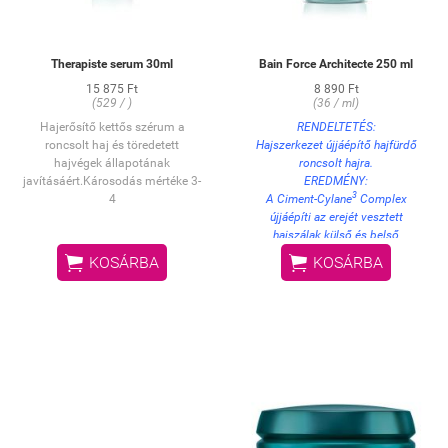
először hajszárítóval kissé
szárítsa meg haját, majd
kerámialapos vasalóval vasalja át
Therapiste serum 30ml
Bain Force Architecte 250 ml
azt (180°C az ideális
hőmérséklet). Lassú, folyamatos
15 875 Ft
8 890 Ft
(529 / )
(36 / ml)
mozdulatokkal dolgozzon
tincsenként (kb. 3 cm
Hajerősítő kettős szérum a
RENDELTETÉS:
szélességben). Vasalja át
roncsolt haj és töredetett
Hajszerkezet újjáépítő hajfürdő
mindegyik tincset maximum
hajvégek állapotának
roncsolt hajra.
kétszer.
javításáért.
Károsodás mértéke 3-
EREDMÉNY:
3
4
A Ciment-Cylane
Complex
újjáépíti az erejét vesztett
hajszálak külső és belső
szerkezetét, ezáltal helyreállítja a


KOSÁRBA
KOSÁRBA
haj felépítését, és visszaadja
formázhatóságát.
HASZNÁLAT:
Lágyan masszírozza be a nedves
hajba, majd alaposan öblítse ki,
végül ismételje meg a műveletet.