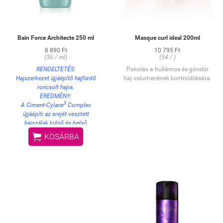
Bain Force Architecte 250 ml
Masque curl ideal 200ml
8 890 Ft
10 795 Ft
(36 / ml)
(54 / )
RENDELTETÉS:
Pakolás a hullámos és göndör
Hajszerkezet újjáépítő hajfürdő
haj volumenének kontrolálására.
roncsolt hajra.
EREDMÉNY:
3
A Ciment-Cylane
Complex
újjáépíti az erejét vesztett
hajszálak külső és belső
szerkezetét, ezáltal helyreállítja a

KOSÁRBA
haj felépítését, és visszaadja
formázhatóságát.
HASZNÁLAT:
Lágyan masszírozza be a nedves
hajba, majd alaposan öblítse ki,
végül ismételje meg a műveletet.