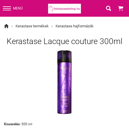


MENÜ

»
Kerastase termékek
»
Kerastase hajformázók
Kerastase Lacque couture 300ml
Kiszerelés:
300 ml