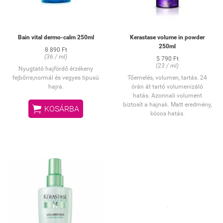
Bain vital dermo-calm 250ml
Kerastase volume in powder
250ml
8 890 Ft
(36 / ml)
5 790 Ft
(23 / ml)
Nyugtató hajfördő érzékeny
fejbőrre,normál és vegyes tipusú
Tőemelés, volumen, tartás.
24
hajra.
órán át tartó volumenizáló
hatás. Azonnali volument
biztosít a hajnak. Matt eredmény,

KOSÁRBA
kócos hatás.