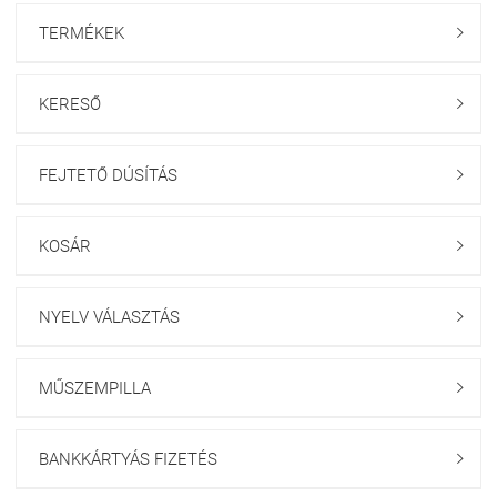
TERMÉKEK

KERESŐ

FEJTETŐ DÚSÍTÁS

KOSÁR

NYELV VÁLASZTÁS

MŰSZEMPILLA

BANKKÁRTYÁS FIZETÉS
