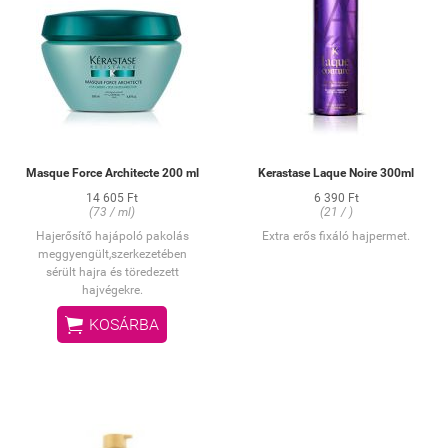
Masque Force Architecte 200 ml
Kerastase Laque Noire 300ml
14 605 Ft
6 390 Ft
(73 / ml)
(21 / )
Hajerősítő hajápoló pakolás
Extra erős fixáló hajpermet.
meggyengült,szerkezetében
sérült hajra és töredezett
hajvégekre.

KOSÁRBA