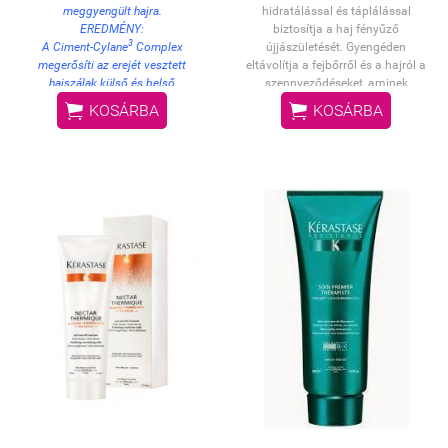
meggyengült hajra.
hidratálással és táplálással
EREDMÉNY:
biztosítja a haj fényűző
3
A Ciment-Cylane
Complex
újjászületését. Gyengéden
megerősíti az erejét vesztett
eltávolítja a fejbőrről és a hajról a
hajszálak külső és belső
szennyeződéseket, aminek
szerkezetét. Ellenállóvá teszi a
köszönhetően a haj ellenállóvá,


KOSÁRBA
KOSÁRBA
hajat, védelmet nyújt a külső
ragyogóan fényessé és selymes
hatásokkal szemben, és a haj
tapintásúvá válik.
tapintásra mégis lágy marad.
HASZNÁLAT:
1-2 mogyorónyi mennyiséget
vigyen fel tincsenként a
megmosott, törülközőszáraz haj
teljes hosszára és a hajvégekre.
Finoman masszírozza a hajba,
hagyja 1 percig hatni, majd
alaposan öblítse ki.