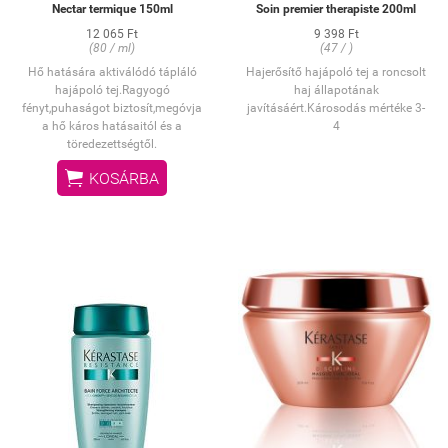
Nectar termique 150ml
Soin premier therapiste 200ml
12 065 Ft
9 398 Ft
(80 / ml)
(47 / )
Hő hatására aktiválódó tápláló
Hajerősítő hajápoló tej a roncsolt
hajápoló tej.Ragyogó
haj állapotának
fényt,puhaságot biztosít,megóvja
javításáért.Károsodás mértéke 3-
a hő káros hatásaitól és a
4
töredezettségtől.

KOSÁRBA