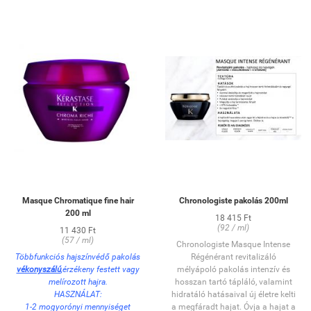
Masque Chromatique fine hair
Chronologiste pakolás 200ml
200 ml
18 415 Ft
(92 / ml)
11 430 Ft
(57 / ml)
Chronologiste Masque Intense
Többfunkciós hajszínvédő pakolás
Régénérant revitalizáló
vékonyszálú
,érzékeny festett vagy
mélyápoló pakolás intenzív és
melírozott hajra.
hosszan tartó tápláló, valamint
HASZNÁLAT:
hidratáló hatásaival új életre kelti
1-2 mogyorónyi mennyiséget
a megfáradt hajat. Óvja a hajat a