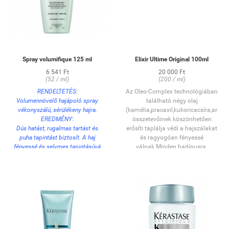
Spray volumifique 125 ml
Elixir Ultime Original 100ml
6 541 Ft
20 000 Ft
(52 / ml)
(200 / ml)
RENDELTETÉS:
Az Oleo-Complex technológiában
Volumennövelő hajápoló spray
található négy olaj
vékonyszálú, sérülékeny hajra.
(kamélia,pracaxil,kukoricacsíra,argán
EREDMÉNY:
összetevőinek köszönhetően
Dús hatást, rugalmas tartást és
erősíti táplálja védi a hajszálakat
puha tapintást biztosít. A haj
és ragyogóan fényessé
fényessé és selymes tapintásúvá
válnak.Minden hajtípusra.
válik. Megkönnyíti a haj szárítását
és védi a hajat a hajszárító hőjétől.
Antisztatikus hatás.
HASZNÁLAT:
Permetezze a megmosott,
törülközőszáraz hajra a
hajtövektől a hajvégekig. NEM
KIÖBLÍTENDŐ! Szokásos módon