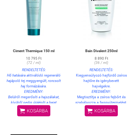
formázza haját.
Ciment Thermique 150 ml
Bain Divalent 250ml
10 795 Ft
8 890 Ft
(72 / ml)
(36 / ml)
RENDELTETÉS:
RENDELTETÉS:
Hő hatására aktiválódó regeneráló
Kiegyensúlyozó hajfürdő zsíros
hajápoló tej meggyengült, roncsolt
hajtőre és igénybevett
haj formázására.
hajvégekre.
EREDMÉNY:
EREDMÉNY:
Belülről megerősíti a hajszálakat,
Megtisztítja a zsíros fejbőrt és
kívülről pedig újjáépíti a hajat
szabályozza a faggyútermelést.
körülölelő természetes
Nem szárítja ki az igénybevett


KOSÁRBA
KOSÁRBA
védőréteget. Megóvja a hajat a hő
hajhosszt, ezáltal a haj puha és
káros hatásaitól és a
selymes tapintású lesz.
töredezettségtől. A hatás 5
HASZNÁLAT:
hajmosás után is megmarad.
Vigye fel a készítményt a nedves
Könnyebbé teszi a haj szárítását,
hajra, illetve fejbőrre. Lágyan