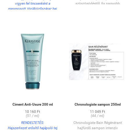
vigyen fel tincsenként a
szöszösödéstől, 6x nagyobb
megmosott, törülközőszáraz haj
fényt biztosít a számára és
teljes hosszára és a hajvégekre.
visszaadja fényűző volumenét és
Finoman masszírozza a hajba,
rugalmasságát.
hagyja 5-10 percig hatni, majd
alaposan öblítse ki.
Ciment Anti-Usure 200 ml
Chronologiste sampon 250ml
10 160 Ft
11 049 Ft
(51 / ml)
(44 / ml)
RENDELTETÉS:
Chronologiste Bain Régénérant
Hajszerkezet erősítő hajápoló tej
hajfürdő sampon intenzív