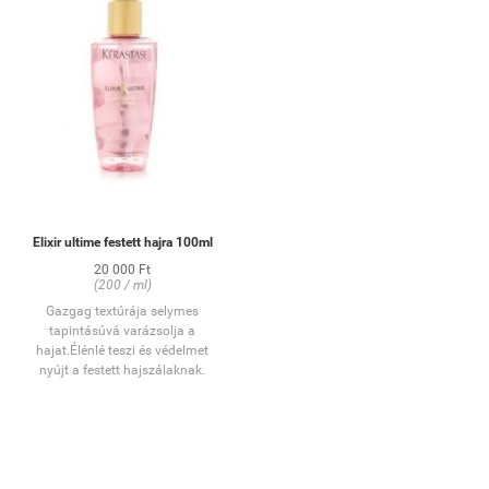
Elixir ultime festett hajra 100ml
20 000 Ft
(200 / ml)
Gazgag textúrája selymes
tapintásúvá varázsolja a
hajat.Élénlé teszi és védelmet
nyújt a festett hajszálaknak.